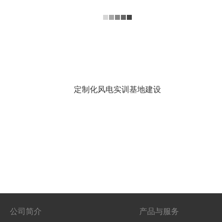
定制化风电实训基地建设
公司简介
产品与服务