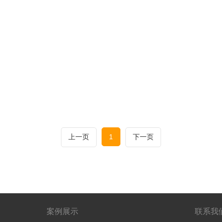
上一页
1
下一页
案例展示
联系我